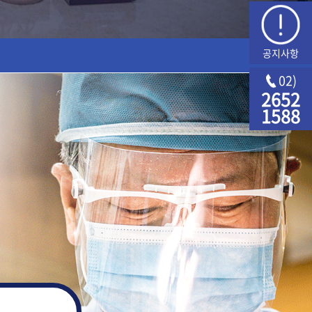
공지사항
02)
2652
1588