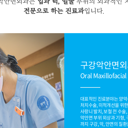
악안면외과는
입과 턱, 얼굴
부위의 외과적인 
전문으로 하는 진료과
입니다.
구강악안면외
Oral Maxillofacia
대표적인 진료분야는 양악수
처치수술, 미적개선을 위한
사랑니 발치, 보철 전 수술
악안면 부위 외상과 기형, 
까지 구강, 악, 안면의 질