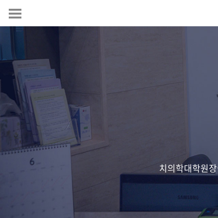
병원소개
병원소개
임플란트
의료진소개
임플란트
턱관절클리닉
전문치료장비
CAD-CAM
측두하악장애란?
사랑니클리닉
진료안내
네비게이션 임플란트
턱관절질환원인
오시는길
악교정클리닉
당일발치, 당일임플란트
턱관절질환의치료
다수치아결손의 수복
보존·보철치료
보톡스
임플란트 지지 틀니
치아재식술
치의학대학원장이
커뮤니티
골이식
치아이식술
공지사항
악안면보철
언론보도/칼럼