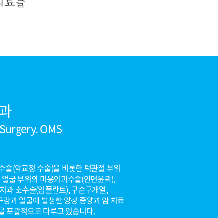
치료를
과
l Surgery. OMS
술(악교정 수술)을 비롯한 턱관절 부위
 얼굴 부위의 미용외과수술(안면윤곽),
, 치과 소수술(임플란트), 구순구개열,
구강과 얼굴에 발생한 양성 종양과 암 치료
환을 포괄적으로 다루고 있습니다.