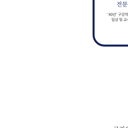
전문
'40년' 구
임상 및 교