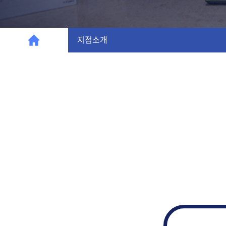
심미치료
지점소개
병원소개
임플란트
병원소개
턱관절클리닉
의료진소개
사랑니클리닉
전문치료장비
진료안내
악교정클리닉
오시는길
보존·보철치료
커뮤니티